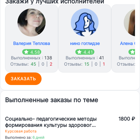
Закажи у лучших исполнителей
Валерия Теплова
нино гоглидзе
Алена С
4.58
4.41
4
Выполненных :
138
Выполненных :
41
Выполнен
Отзывы:
45
|
0
|
2
Отзывы:
15
|
0
|
1
Отзывы:
1
ЗАКАЗАТЬ
Выполненные заказы по теме
Социально- педагогические методы
1800 ₽
формирования культуры здорового
образа жизни детей младших
Курсовая работа
школьников в условиях
Выполнено за:
6 дней