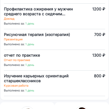
общеобразовательной организации
Профилактика ожирения у мужчин
1200 ₽
среднего возраста с сидячим
образом жизни посредством
Доклад
изменения социальной
Выполнено за:
1 день
идентичности через
аудиокоммуникацию в деловой
Рисуночная терапия (изотерапия)
700 ₽
медиасреде
Презентация
Выполнено за:
1 день
отчет по практике
1300 ₽
Отчет по практике
Выполнено за:
1 день
Изучение карьерных ориентаций
800 ₽
старшеклассников
Курсовая работа
Выполнено за:
1 день