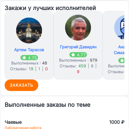
Закажи у лучших исполнителей
Григорий Давидян
Анат
Артем Тарасов
Симано
4.77
4.75
Выполненных :
979
4
Выполненных :
48
Отзывы:
459
|
6
|
Выполнен
Отзывы:
19
|
1
|
0
9
Отзывы:
7
ЗАКАЗАТЬ
Выполненные заказы по теме
Чаевые
1000 ₽
Лабораторная работа