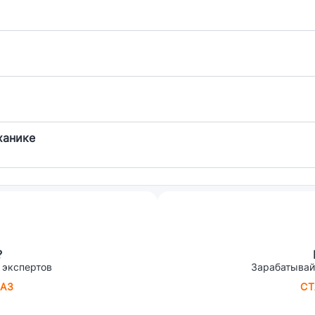
ханике
?
 экспертов
Зарабатывай
АЗ
СТ