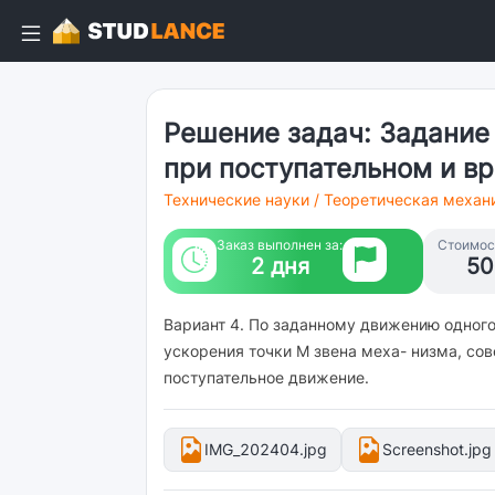
Решение задач: Задание 
при поступательном и в
Технические науки
/
Теоретическая механ
Заказ выполнен за:
Стоимост
2 дня
50
Вариант 4. По заданному движению одного 
ускорения точки М звена меха- низма, со
поступательное движение.
IMG_202404.jpg
Screenshot.jpg