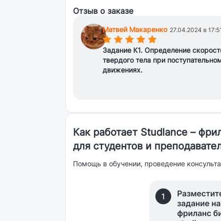
Отзыв о заказе
Матвей Макаренко
27.04.2024 в 17:5
(*)
(*)
(*)
(*)
(*)
Задание К1. Определение скорост
твердого тела при поступательно
движениях.
Как работает Studlance – фр
для студентов и преподавате
Помощь в обучении, проведение консульта