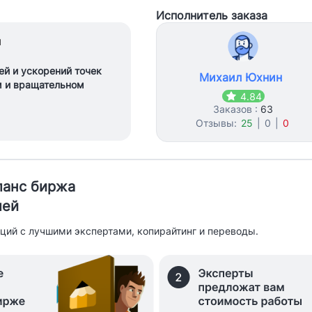
Исполнитель заказа
1
ей и ускорений точек
Михаил Юхнин
м и вращательном
4.84
Заказов :
63
Отзывы:
25
|
0
|
0
иланс биржа
лей
ций с лучшими экспертами, копирайтинг и переводы.