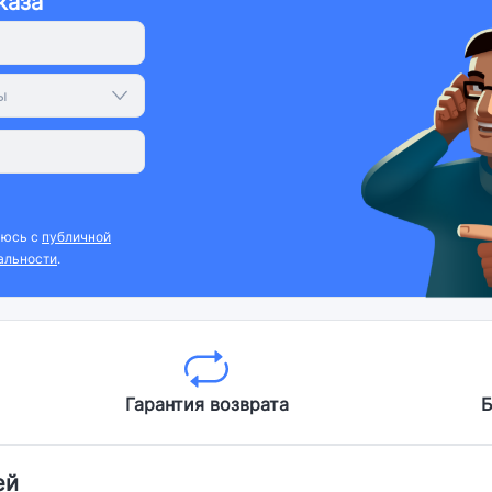
каза
ы
аюсь с
публичной
альности
.
Гарантия возврата
Б
ей