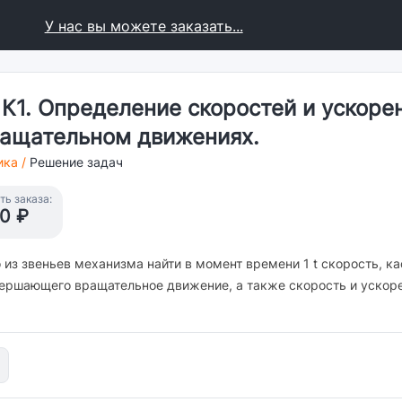
У нас вы можете заказать...
К1. Определение скоростей и ускорен
ращательном движениях.
ика
/
Решение задач
ь заказа:
0 ₽
из звеньев механизма найти в момент времени 1 t скорость, ка
вершающего вращательное движение, а также скорость и ускор