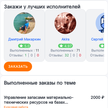
Закажи у лучших исполнителей
Дмитрий Макаркин
Akira
Сергей С
5.0
4.97
4
Выполненных :
11
Выполненных :
71
Выполнен
Отзывы:
1
|
0
|
0
Отзывы:
32
|
0
|
0
Отзывы:
1
ЗАКАЗАТЬ
Выполненные заказы по теме
Управление запасами материально-
2000 ₽
технических ресурсов на базах
складах торговых организациях
Курсовая работа