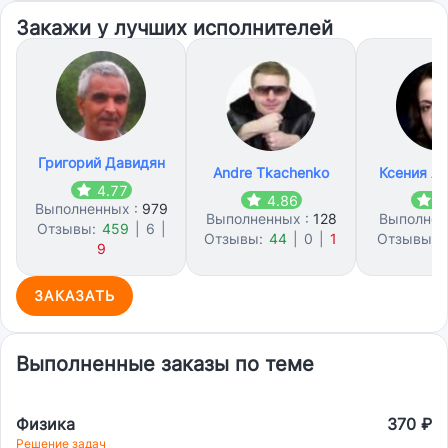
Закажи у лучших исполнителей
Григорий Давидян
Andre Tkachenko
Ксения А
4.77
4.86
4
Выполненных :
979
Выполненных :
128
Выполнен
Отзывы:
459
|
6
|
Отзывы:
44
|
0
|
1
Отзывы:
9
ЗАКАЗАТЬ
Выполненные заказы по теме
Физика
370 ₽
Решение задач