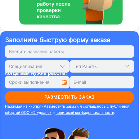
Заполните быструю форму заказа
Специализация
Тип Работы
Когда вам нужна работа?
РАЗМЕСТИТЬ ЗАКАЗ
Нажимая на кнопку «Разместить заказ», я соглашаюсь с
публичной
офертой ООО «Студланс»
и
политикой конфиденциальности
.