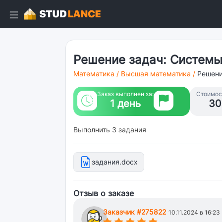
Решение задач: Систем
Математика
/
Высшая математика
/
Решени
Заказ выполнен за:
Стоимост
1 день
30
Выполнить 3 задания
задания.docx
Отзыв о заказе
Заказчик #275822
10.11.2024 в 16:23
(*)
(*)
(*)
(*)
(*)