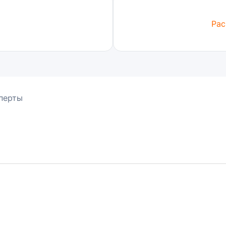
Рас
перты