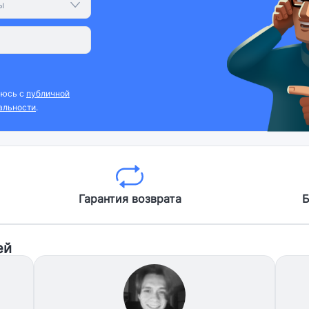
ы
аюсь с
публичной
альности
.
Гарантия возврата
Б
ей