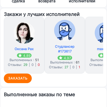
сделка
возврата
исполнителей
Закажи у лучших исполнителей
Студлансер
Оксана Рах
max f
#173617
4.89
4
4.97
Выполненных :
51
Выполнен
Выполненных :
61
Отзывы:
29
|
0
|
0
Отзывы:
1
Отзывы:
27
|
0
|
1
ЗАКАЗАТЬ
Выполненные заказы по теме