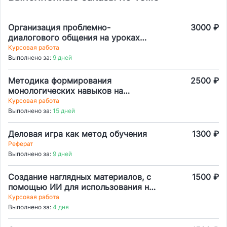
Организация проблемно-
3000 ₽
диалогового общения на уроках
китайского языка в восьмых-
Курсовая работа
девятых классах
Выполнено за:
9 дней
Методика формирования
2500 ₽
монологических навыков на
среднем этапе с использование
Курсовая работа
метода проектов.
Выполнено за:
15 дней
Деловая игра как метод обучения
1300 ₽
Реферат
Выполнено за:
9 дней
Создание наглядных материалов, с
1500 ₽
помощью ИИ для использования на
уроках Иностранного языка
Курсовая работа
Выполнено за:
4 дня