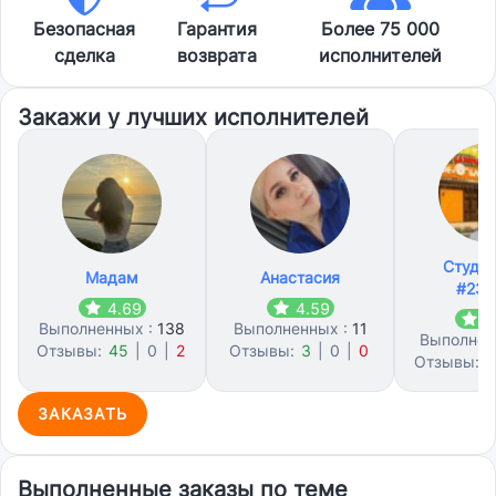
Безопасная
Гарантия
Более 75 000
сделка
возврата
исполнителей
Закажи у лучших исполнителей
Студл
Мадам
Анастасия
#231
4.69
4.59
4
Выполненных :
138
Выполненных :
11
Выполнен
Отзывы:
45
|
0
|
2
Отзывы:
3
|
0
|
0
Отзывы:
3
ЗАКАЗАТЬ
Выполненные заказы по теме