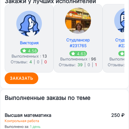
Закажи у лучших исполнителей
Студлансер
Студл
Виктория
#231765
#228
4.58
4.63
4
Выполненных :
13
Выполненных :
96
Выполнен
Отзывы:
4
|
0
|
0
Отзывы:
39
|
0
|
1
Отзывы:
2
ЗАКАЗАТЬ
Выполненные заказы по теме
Высшая математика
250 ₽
Контрольная работа
Выполнено за:
1 день