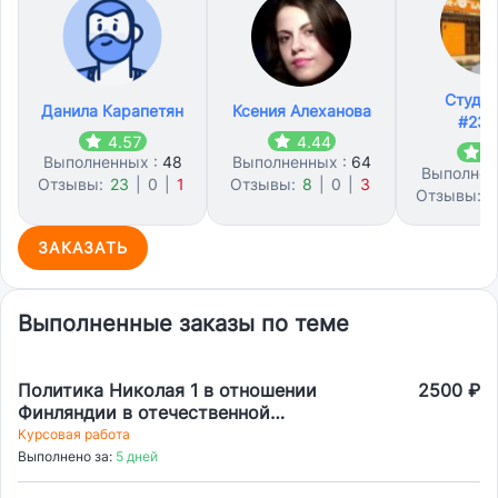
Студл
Данила Карапетян
Ксения Алеханова
#231
4.57
4.44
4
Выполненных :
48
Выполненных :
64
Выполнен
Отзывы:
23
|
0
|
1
Отзывы:
8
|
0
|
3
Отзывы:
3
ЗАКАЗАТЬ
Выполненные заказы по теме
Политика Николая 1 в отношении
2500 ₽
Финляндии в отечественной
историографии
Курсовая работа
Выполнено за:
5 дней