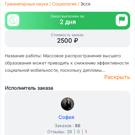
Гуманитарные науки
/
Социология
/
Эссе
Заказ выполнен за:
2 дня
Стоимость заказа:
2500 ₽
Название работы: Массовое распространение высшего
образования может приводить к снижению эффективности
социальной мобильности, поскольку дипломы
Раскрыть
обесцениваются, а конкуренция за престижные рабочие
места усиливается, требуя от выпускников все большего
Исполнитель заказа
культурного и социального капитала. Эссе с
доказательством тезиса(название работы) Отсутствие
использования искусственного интеллекта и плагиата В
списке источников опора на значимую литературу Хотя бы
София
1 пример подтверждения тезиса с опорой на статью
Заказов :
86
Преобладание собственных мыслей и мнения
Отзывы:
29
|
0
|
1