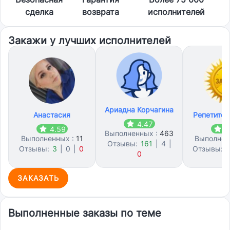
сделка
возврата
исполнителей
Закажи у лучших исполнителей
Ариадна Корчагина
Анастасия
Репетитор
4.47
4.59
4
Выполненных :
463
Выполненных :
11
Выполнен
Отзывы:
161
|
4
|
Отзывы:
3
|
0
|
0
Отзывы:
1
0
ЗАКАЗАТЬ
Выполненные заказы по теме