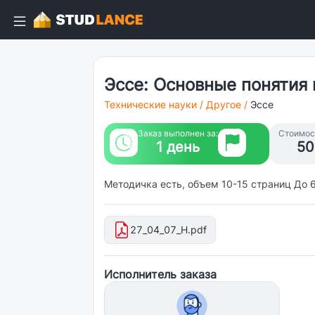
Эссе: Основные понятия
Технические науки
/
Другое
/
Эссе
Заказ выполнен за:
Стоимост
1 день
50
Методичка есть, объем 10-15 страниц До 
27_04_07_Н.pdf
Исполнитель заказа