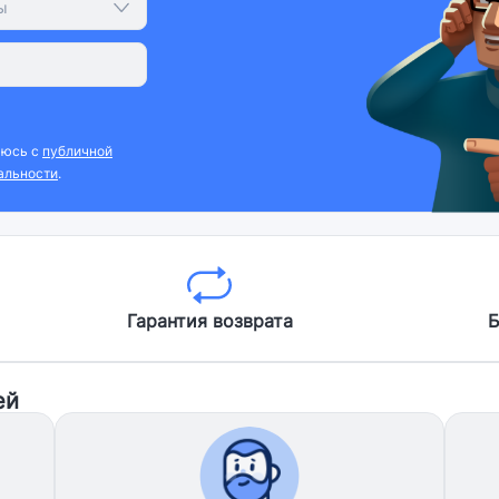
ы
аюсь с
публичной
альности
.
Гарантия возврата
Б
ей