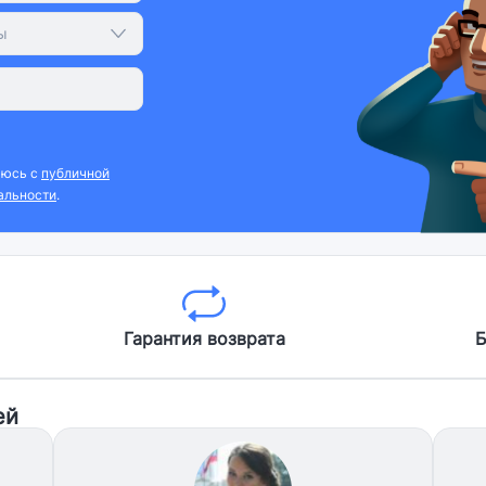
ы
аюсь с
публичной
альности
.
Гарантия возврата
Б
ей