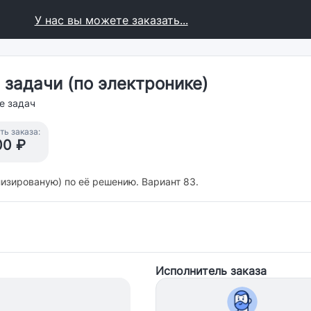
У нас вы можете заказать...
задачи (по электронике)
е задач
ь заказа:
00 ₽
лизированую) по её решению. Вариант 83.
Исполнитель заказа