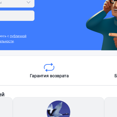
ы
аюсь с
публичной
альности
.
Гарантия возврата
Б
ей