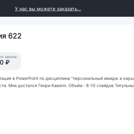
У нас вы можете заказать...
ия 622
ь заказа:
0 ₽
нтация в PowerPoint по дисциплина "персональный имидж и кар
ти. Мне достался Генри Кавилл. Объём : 8-10 слайдов Титульны