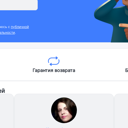
аюсь с
публичной
альности
.
Гарантия возврата
Б
ей