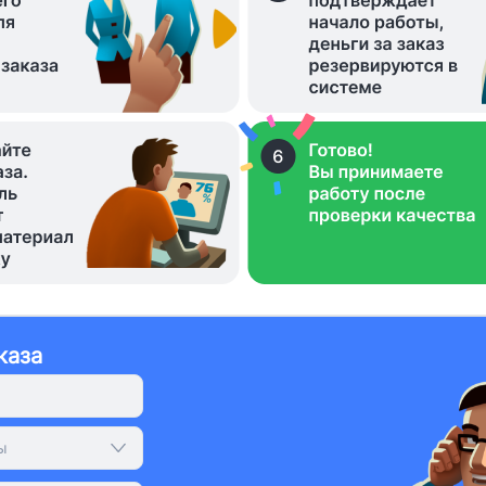
каза
ы