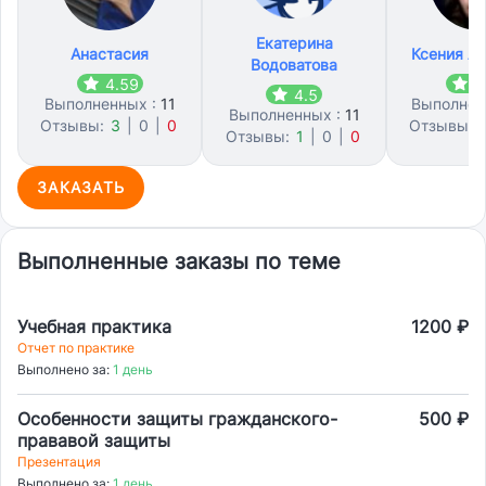
Екатерина
Анастасия
Ксения А
Водоватова
4.59
4
4.5
Выполненных :
11
Выполнен
Выполненных :
11
Отзывы:
3
|
0
|
0
Отзывы:
Отзывы:
1
|
0
|
0
ЗАКАЗАТЬ
Выполненные заказы по теме
Учебная практика
1200 ₽
Отчет по практике
Выполнено за:
1 день
Особенности защиты гражданского-
500 ₽
прававой защиты
Презентация
Выполнено за:
1 день