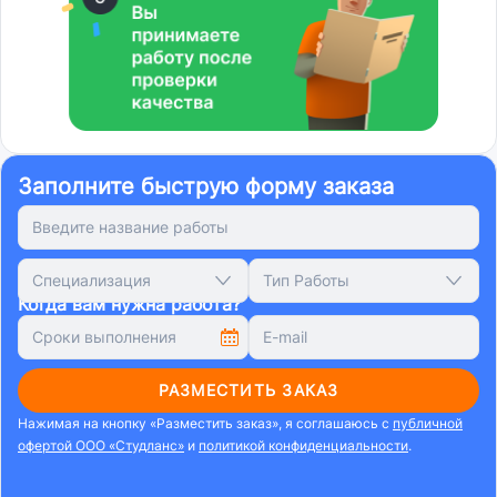
Заполните быструю форму заказа
Специализация
Тип Работы
Когда вам нужна работа?
РАЗМЕСТИТЬ ЗАКАЗ
Нажимая на кнопку «Разместить заказ», я соглашаюсь с
публичной
офертой ООО «Студланс»
и
политикой конфиденциальности
.