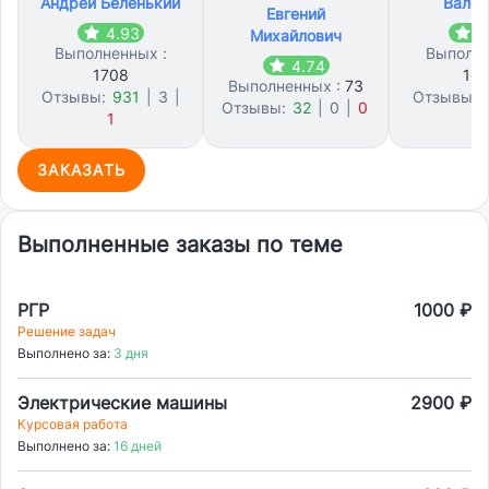
Андрей Беленький
Вален
Евгений
4.93
4
Михайлович
Выполненных :
Выполне
4.74
1708
16
Выполненных :
73
Отзывы:
931
|
3
|
Отзывы:
Отзывы:
32
|
0
|
0
1
0
ЗАКАЗАТЬ
Выполненные заказы по теме
РГР
1000 ₽
Решение задач
Выполнено за:
3 дня
Электрические машины
2900 ₽
Курсовая работа
Выполнено за:
16 дней