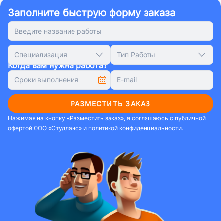
Заполните быструю форму заказа
Специализация
Тип Работы
Когда вам нужна работа?
РАЗМЕСТИТЬ ЗАКАЗ
Нажимая на кнопку «Разместить заказ», я соглашаюсь с
публичной
офертой ООО «Студланс»
и
политикой конфиденциальности
.