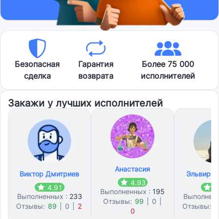
Безопасная
Гарантия
Более 75 000
сделка
возврата
исполнителей
Закажи у лучших исполнителей
Анастасия
Виктор Дмитриев
Эльвира 
4.93
4.91
4
Выполненных :
195
Выполненных :
233
Выполнен
Отзывы:
99
|
0
|
Отзывы:
89
|
0
|
2
Отзывы:
8
0