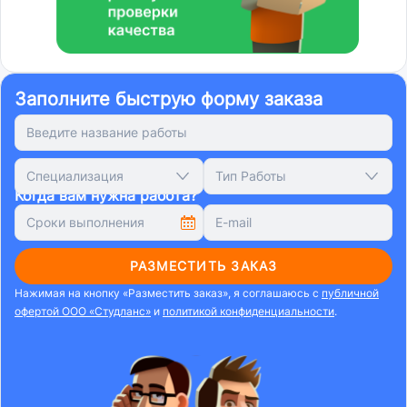
Заполните быструю форму заказа
Специализация
Тип Работы
Когда вам нужна работа?
РАЗМЕСТИТЬ ЗАКАЗ
Нажимая на кнопку «Разместить заказ», я соглашаюсь с
публичной
офертой ООО «Студланс»
и
политикой конфиденциальности
.