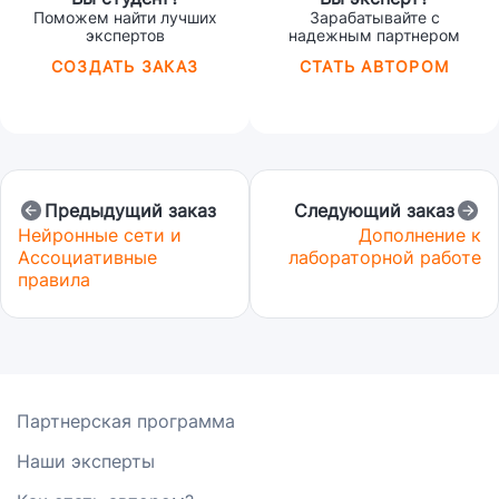
типа Windows Forms и на основе
Поможем найти лучших
Зарабатывайте с
технологии доступа к базе данных
экспертов
надежным партнером
Entity Framework в VS -
СОЗДАТЬ ЗАКАЗ
СТАТЬ АВТОРОМ
необх.скинуть файл/папку
разработки ИС. В разделе 4.2
Требования к объему курсовой
работы описаны еще и треб.к
таблицам и форм.Надо
сделать:таблицы,приложение,раздел
2 Таблицы БД и связи между ними
Предыдущий заказ
Следующий заказ
Нейронные сети и
Дополнение к
Ассоциативные
лабораторной работе
правила
Партнерская программа
Наши эксперты