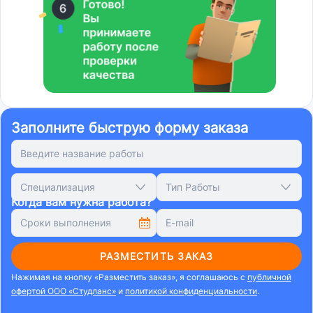
Заполните быструю форму заказа
Специализация
Тип Работы
Когда вам нужна работа?
РАЗМЕСТИТЬ ЗАКАЗ
Нажимая на кнопку «Разместить заказ», я соглашаюсь с
публичной
офертой ООО «Студланс»
и
политикой конфиденциальности
.