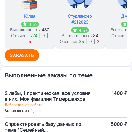
Юлия
Студлансер
Дмит
#212623
4.52
4
Выполненных :
430
Выполнен
4.57
Отзывы:
274
|
9
|
Выполненных :
84
Отзывы:
5
Отзывы:
35
|
0
|
2
2
ЗАКАЗАТЬ
Выполненные заказы по теме
2 лабы, 1 практическая, все условия
1400 ₽
в них. Моя фамилия Тимершаяхов
Лабораторная работа
Выполнено за:
1 день
Спроектировать базу данных по
5000 ₽
теме "Семейный