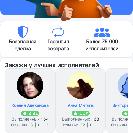
Безопасная
Гарантия
Более 75 000
сделка
возврата
исполнителей
Закажи у лучших исполнителей
Ксения Алеханова
Анна Мигаль
Виктория
4.44
4.49
4
Выполненных :
64
Выполненных :
68
Выполнен
Отзывы:
8
|
0
|
3
Отзывы:
32
|
0
|
1
Отзывы:
2