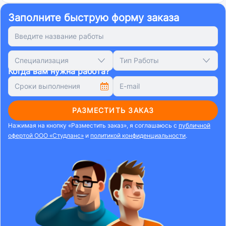
Заполните быструю форму заказа
Специализация
Тип Работы
Когда вам нужна работа?
РАЗМЕСТИТЬ ЗАКАЗ
Нажимая на кнопку «Разместить заказ», я соглашаюсь с
публичной
офертой ООО «Студланс»
и
политикой конфиденциальности
.