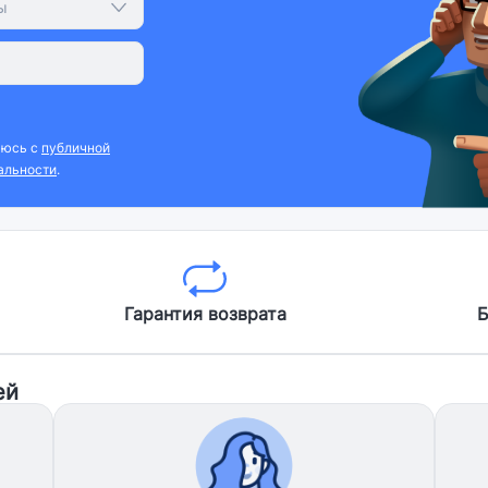
ы
аюсь с
публичной
альности
.
Гарантия возврата
Б
ей