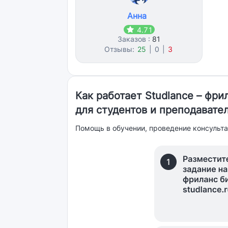
Анна
4.71
Заказов :
81
Отзывы:
25
|
0
|
3
Как работает Studlance – фр
для студентов и преподавате
Помощь в обучении, проведение консульта