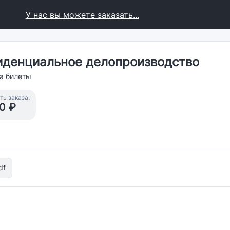
У нас вы можете заказать...
иденциальное делопроизводство
а билеты
ь заказа:
0 ₽
df