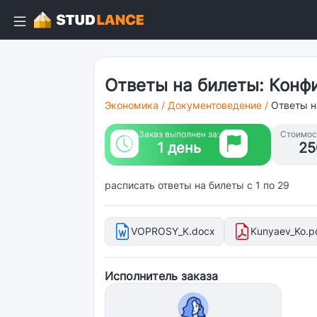
Ответы на билеты: Конф
Экономика
/
Документоведение
/
Ответы н
Заказ выполнен за:
Стоимост
1 день
25
расписать ответы на билеты с 1 по 29
VOPROSY_K.docx
Kunyaev_Ko.p
Исполнитель заказа