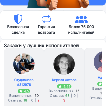
Безопасная
Гарантия
Более 75 000
сделка
возврата
исполнителей
Закажи у лучших исполнителей
Ната
Студлансер
Кирилл Астров
4
#312978
4.41
Выполне
Выполненных :
115
4.5
15
Выполненных :
50
Отзывы:
63
|
0
|
Отзывы:
Отзывы:
18
|
0
|
2
3
11