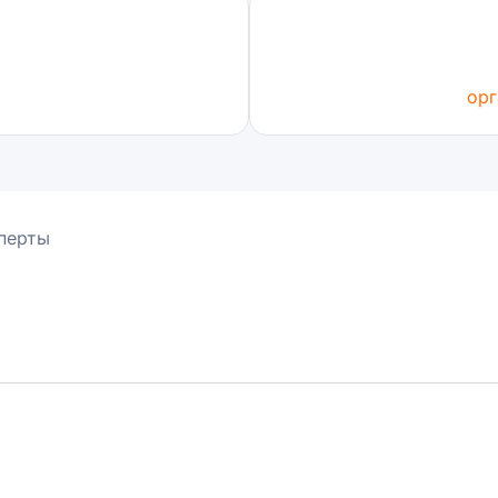
орг
перты