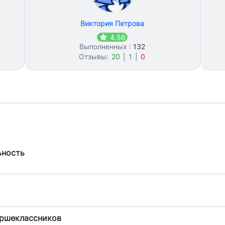
Виктория Петрова
4.56
Выполненных :
132
Отзывы:
20
|
1
|
0
ьность
аршеклассников