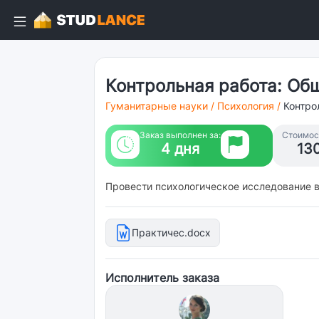
Контрольная работа: Об
Гуманитарные науки
/
Психология
/
Контро
Заказ выполнен за:
Стоимост
4 дня
13
Провести психологическое исследование в
Практичес.docx
Исполнитель заказа