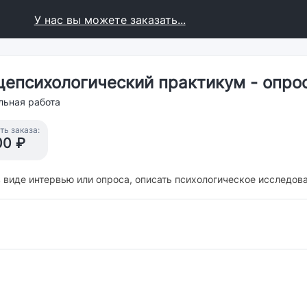
У нас вы можете заказать...
щепсихологический практикум - опро
льная работа
ь заказа:
00 ₽
 виде интервью или опроса, описать психологическое исследов