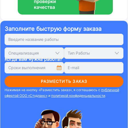
Заполните быструю форму заказа
Специализация
Тип Работы
Когда вам нужна работа?
РАЗМЕСТИТЬ ЗАКАЗ
Нажимая на кнопку «Разместить заказ», я соглашаюсь с
публичной
офертой ООО «Студланс»
и
политикой конфиденциальности
.