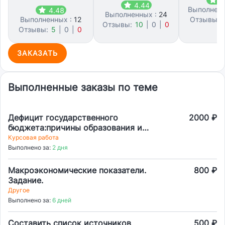
4
4.44
Выполнен
4.48
Выполненных :
24
Выполненных :
12
Отзывы:
Отзывы:
10
|
0
|
0
Отзывы:
5
|
0
|
0
7
ЗАКАЗАТЬ
Выполненные заказы по теме
Дефицит государственного
2000 ₽
бюджета:причины образования и
пути ликвидации
Курсовая работа
Выполнено за:
2 дня
Макроэкономические показатели.
800 ₽
Задание.
Другое
Выполнено за:
6 дней
Составить список источников
500 ₽