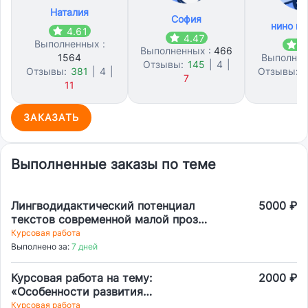
Наталия
София
нино го
4.61
4.47
Выполненных :
4
Выполненных :
466
1564
Выполнен
Отзывы:
145
|
4
|
Отзывы:
381
|
4
|
Отзывы:
1
7
11
ЗАКАЗАТЬ
Выполненные заказы по теме
Лингводидактический потенциал
5000 ₽
текстов современной малой прозы
на уроке русского языка как
Курсовая работа
иностранного
Выполнено за:
7 дней
Курсовая работа на тему:
2000 ₽
«Особенности развития
представлений об окружающем
Курсовая работа