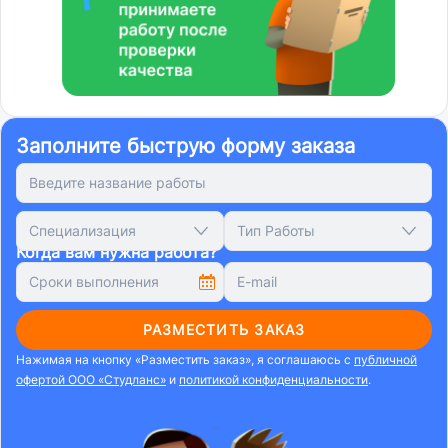
Заполните быструю форму заказа
Специализация
Тип Работы
Когда вам нужна работа?
РАЗМЕСТИТЬ ЗАКАЗ
Нажимая на кнопку «Разместить заказ», я соглашаюсь с
публичной
офертой ООО «Студланс»
и
политикой конфиденциальности
.