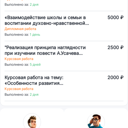
мире у детей с нарушением зрения»
Выполнено за:
2 дня
«Взаимодействие школы и семьи в
5000 ₽
воспитании духовно-нравственной
культуры младших школьников»
Дипломная работа
Выполнено за:
1 день
"Реализация принципа наглядности
2500 ₽
при изучении повести А.Усачева
"Жили-были ежики" на уроках
Курсовая работа
внеклассного чтения"
Выполнено за:
5 дней
Курсовая работа на тему:
2000 ₽
«Особенности развития
представлений об окружающем
Курсовая работа
мире у детей с нарушением зрения»
Выполнено за:
2 дня