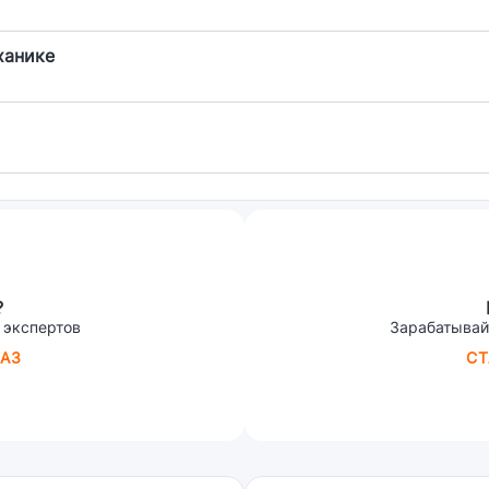
ханике
?
 экспертов
Зарабатывай
АЗ
СТ