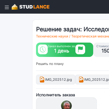
Решение задач: Исследо
Технические науки
/
Теоретическая механ
Заказ выполнен за:
Стоимост
1 день
15
Решить по плану
IMG_202512.jpg
IMG_202512.j
Исполнитель заказа