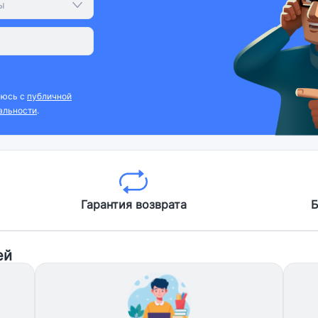
ы
аюсь с
публичной
альности
.
Гарантия возврата
Б
ей