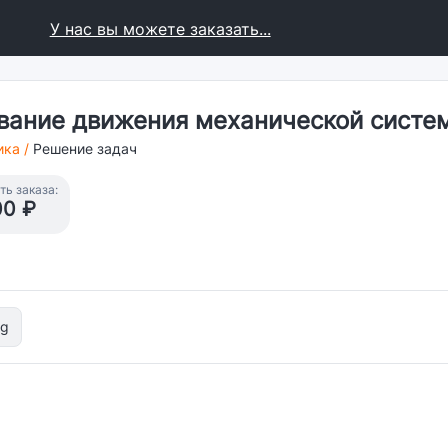
У нас вы можете заказать...
вание движения механической систе
ика
/
Решение задач
ь заказа:
00 ₽
pg