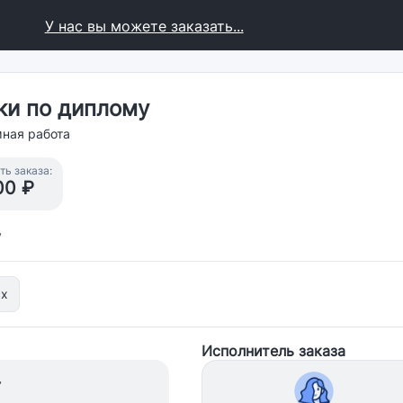
У нас вы можете заказать...
ки по диплому
ная работа
ь заказа:
00 ₽
у
cx
Исполнитель заказа
7