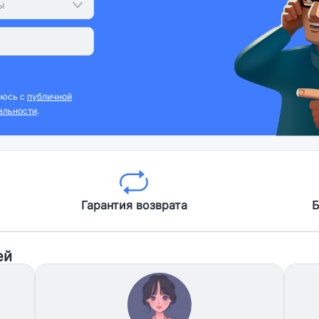
ы
аюсь с
публичной
альности
.
Гарантия возврата
Б
ей