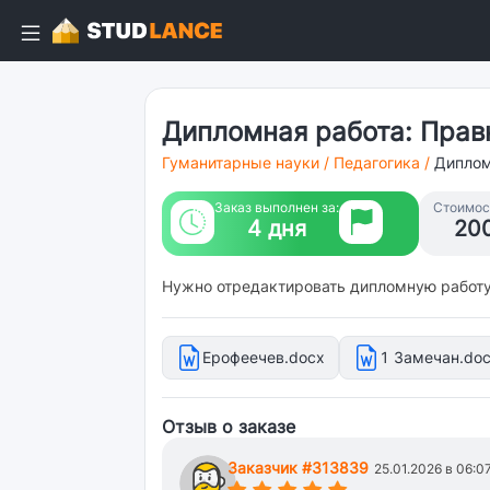
Дипломная работа: Прав
Гуманитарные науки
/
Педагогика
/
Диплом
Заказ выполнен за:
Стоимост
4 дня
20
Нужно отредактировать дипломную работ
Ерофеечев.docx
1 Замечан.do
Отзыв о заказе
Заказчик #313839
25.01.2026 в 06:0
(*)
(*)
(*)
(*)
(*)