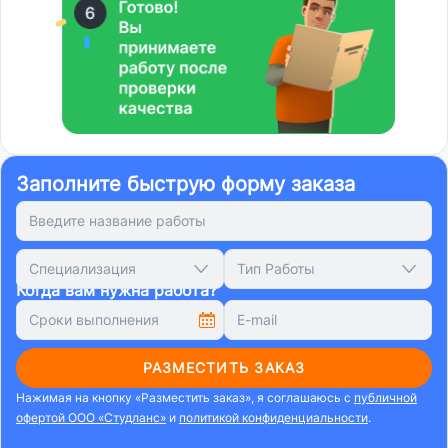
Заполните быструю форму заказа
Специализация
Тип Работы
Когда вам нужна работа?
РАЗМЕСТИТЬ ЗАКАЗ
Нажимая на кнопку «Разместить заказ», я соглашаюсь с
публичной
офертой ООО «Студланс»
и
политикой конфиденциальности
.