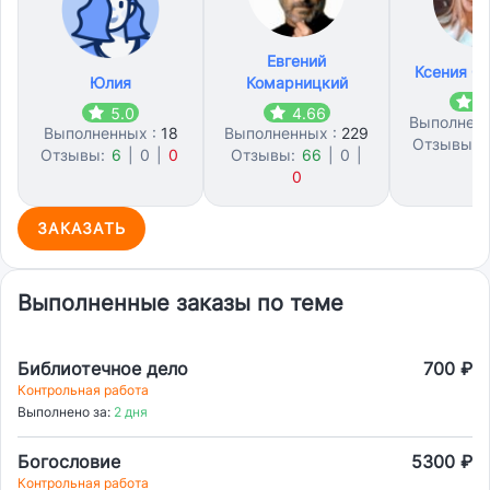
Евгений
Ксения С
Юлия
Комарницкий
4
5.0
4.66
Выполнен
Выполненных :
18
Выполненных :
229
Отзывы:
Отзывы:
6
|
0
|
0
Отзывы:
66
|
0
|
1
0
ЗАКАЗАТЬ
Выполненные заказы по теме
Библиотечное дело
700 ₽
Контрольная работа
Выполнено за:
2 дня
Богословие
5300 ₽
Контрольная работа