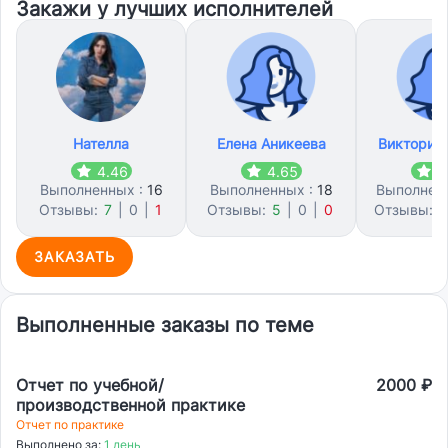
Закажи у лучших исполнителей
Нателла
Елена Аникеева
Виктория
4.46
4.65
4
Выполненных :
16
Выполненных :
18
Выполнен
Отзывы:
7
|
0
|
1
Отзывы:
5
|
0
|
0
Отзывы:
2
ЗАКАЗАТЬ
Выполненные заказы по теме
Отчет по учебной/
2000 ₽
производственной практике
Отчет по практике
Выполнено за:
1 день