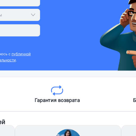
ы
аюсь с
публичной
альности
.
Гарантия возврата
Б
ей