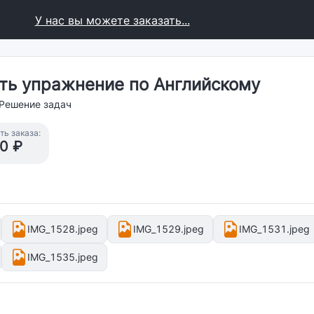
У нас вы можете заказать...
ть упражнение по Английскому
Решение задач
ь заказа:
0 ₽
IMG_1528.jpeg
IMG_1529.jpeg
IMG_1531.jpeg
IMG_1535.jpeg