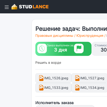
Решение задач: Выполни
Правовые дисциплины
/
Юриспруденция
/
Заказ выполнен за:
Стоимост
3 дня
30
Решить в ворде
IMG_1526.jpeg
IMG_1527.jpeg
IMG_1533.jpeg
IMG_1534.jpeg
Исполнитель заказа