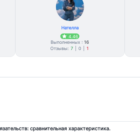
Нателла
4.46
Выполненных :
16
Отзывы:
7
|
0
|
1
язательств: сравнительная характеристика.