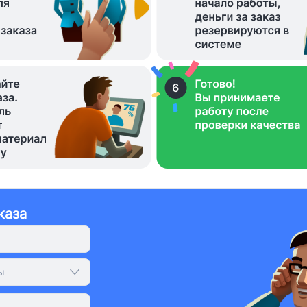
каза
ы