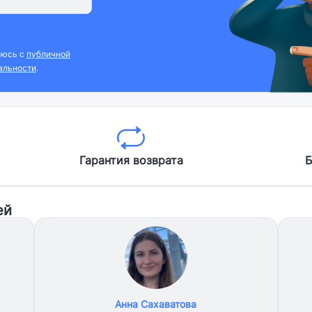
аюсь с
публичной
альности
.
Гарантия возврата
Б
ей
Анна Сахаватова