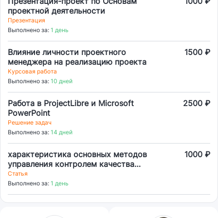
Презентация-проект по Основам
1000 ₽
проектной деятельности
Презентация
Выполнено за:
1 день
Влияние личности проектного
1500 ₽
менеджера на реализацию проекта
Курсовая работа
Выполнено за:
10 дней
Работа в ProjectLibre и Microsoft
2500 ₽
PowerPoint
Решение задач
Выполнено за:
14 дней
характеристика основных методов
1000 ₽
управления контролем качества
мясопереработки
Статья
Выполнено за:
1 день