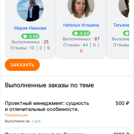
Наталья Игошина
Татьяна 
Мария Иванова
4.99
4
4.98
Выполненных :
87
Выполнен
Выполненных :
25
Отзывы:
44
|
0
|
Отзывы:
Отзывы:
10
|
0
|
0
0
2
ЗАКАЗАТЬ
Выполненные заказы по теме
Проектный менеджмент: сущность
500 ₽
и отличительные особенности.
Презентация
Выполнено за:
3 дня