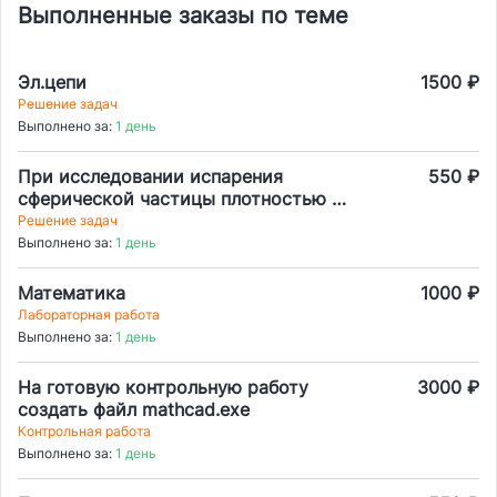
Выполненные заказы по теме
Эл.цепи
1500 ₽
Решение задач
Выполнено за:
1 день
При исследовании испарения
550 ₽
сферической частицы плотностью 1
г/см³ измерили зависимость массы
Решение задач
частицы (т) от времени (1)
Выполнено за:
1 день
Математика
1000 ₽
Лабораторная работа
Выполнено за:
1 день
На готовую контрольную работу
3000 ₽
создать файл mathcad.exe
Контрольная работа
Выполнено за:
1 день