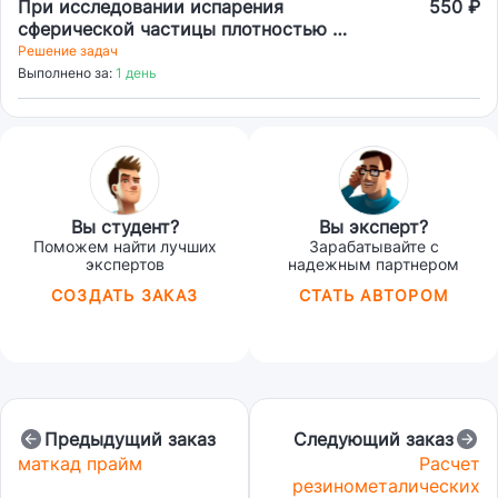
При исследовании испарения
550 ₽
сферической частицы плотностью 1
г/см³ измерили зависимость массы
Решение задач
частицы (т) от времени (1)
Выполнено за:
1 день
Вы студент?
Вы эксперт?
Поможем найти лучших
Зарабатывайте с
экспертов
надежным партнером
СОЗДАТЬ ЗАКАЗ
СТАТЬ АВТОРОМ
Предыдущий заказ
Следующий заказ
маткад прайм
Расчет
резинометалических