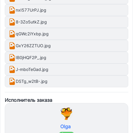
nxI577UrPJ.jpg
8-3Zo5utkZ.jpg
qGWc2iYxbp.jpg
GxY26ZZTUO.jpg
IB0jHQF2P_.jpg
J-mboTeGad.jpg
DSTg_w2tB-.jpg
Исполнитель заказа
Olga