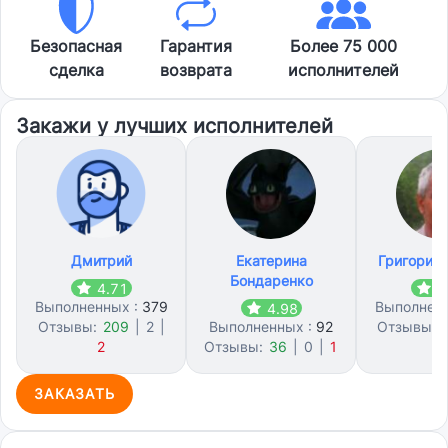
Безопасная
Гарантия
Более 75 000
сделка
возврата
исполнителей
Закажи у лучших исполнителей
Дмитрий
Екатерина
Григорий
Бондаренко
4.71
4
Выполненных :
379
Выполнен
4.98
Отзывы:
209
|
2
|
Выполненных :
92
Отзывы:
2
Отзывы:
36
|
0
|
1
9
ЗАКАЗАТЬ