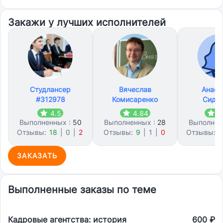
Закажи у лучших исполнителей
Студлансер
Вячеслав
Анаст
#312978
Комисаренко
Сидо
4.5
4.84
4
Выполненных :
50
Выполненных :
28
Выполнен
Отзывы:
18
|
0
|
2
Отзывы:
9
|
1
|
0
Отзывы:
2
ЗАКАЗАТЬ
Выполненные заказы по теме
Кадровые агентства: история
600 ₽