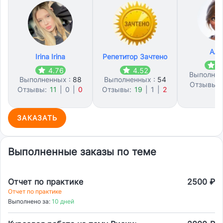
Але
Irina Irina
Репетитор Зачтено
4
4.76
4.52
Выполнен
Выполненных :
88
Выполненных :
54
Отзывы:
Отзывы:
11
|
0
|
0
Отзывы:
19
|
1
|
2
0
ЗАКАЗАТЬ
Выполненные заказы по теме
Отчет по практике
2500 ₽
Отчет по практике
Выполнено за:
10 дней