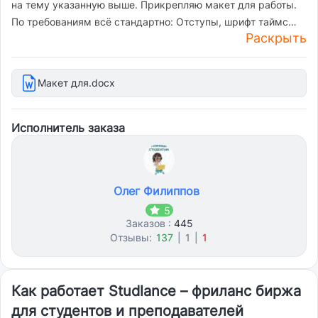
на тему указанную выше. Прикрепляю макет для работы.
По требованиям всё стандартно: Отступы, шрифт таймс
Раскрыть
нью роман, 14. В работе должны быть имперические
материлы по теме, а именно таблицы, графики.
Оригинальность от 50%. Понимаю, что при создании будет
Макет для.docx
использоваться ИИ, поэтому есть просьба - чтобы это было
не сильно явно. (Умоляю, без длинных тире и безумно
заумных терминологических слов).
Исполнитель заказа
Олег Филиппов
5
Заказов :
445
Отзывы:
137
|
1
|
1
Как работает Studlance – фриланс биржа
для студентов и преподавателей