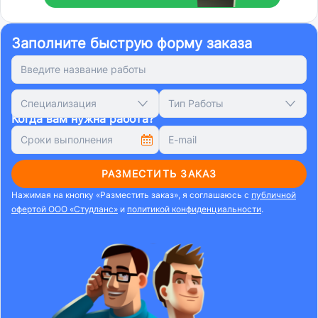
Заполните быструю форму заказа
Специализация
Тип Работы
Когда вам нужна работа?
РАЗМЕСТИТЬ ЗАКАЗ
Нажимая на кнопку «Разместить заказ», я соглашаюсь с
публичной
офертой ООО «Студланс»
и
политикой конфиденциальности
.