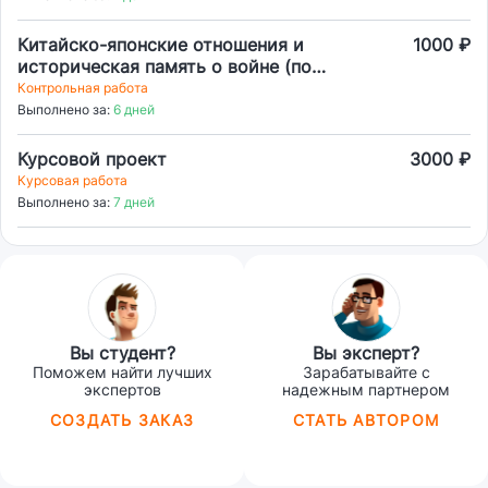
Китайско-японские отношения и
1000 ₽
историческая память о войне (по
диссертации Кузьмин К.Е.
Контрольная работа
Историческая память о событиях
Выполнено за:
6 дней
1931–1945 гг. в китайско-японских
отношениях: государственная
Курсовой проект
3000 ₽
политика и общественное мнение).
Курсовая работа
Выполнено за:
7 дней
Вы студент?
Вы эксперт?
Поможем найти лучших
Зарабатывайте с
экспертов
надежным партнером
СОЗДАТЬ ЗАКАЗ
СТАТЬ АВТОРОМ