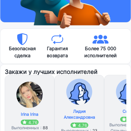
Безопасная
Гарантия
Более 75 000
сделка
возврата
исполнителей
Закажи у лучших исполнителей
Лидия
Соф
Irina Irina
Александровна
4
4.76
Выполнен
4.76
Выполненных :
88
Выполненных :
23
Отзывы: