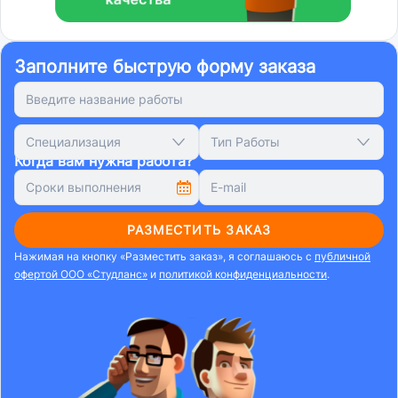
Заполните быструю форму заказа
Специализация
Тип Работы
Когда вам нужна работа?
РАЗМЕСТИТЬ ЗАКАЗ
Нажимая на кнопку «Разместить заказ», я соглашаюсь с
публичной
офертой ООО «Студланс»
и
политикой конфиденциальности
.