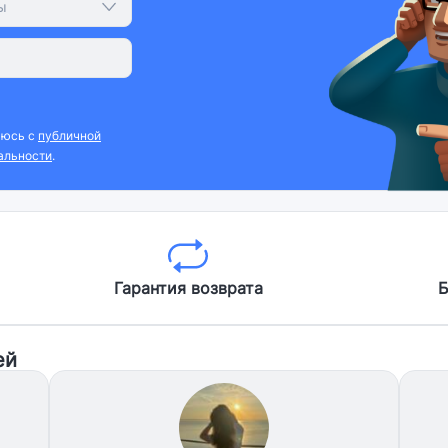
ы
аюсь с
публичной
альности
.
Гарантия возврата
Б
ей