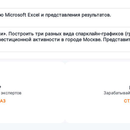
Microsoft Excel и представления результатов.
». Построить три разных вида спарклайн-графиков (г
естиционной активности в городе Москве. Представи
учебного плана по направлению . Построить трехмерную
?
 экспертов
Зарабатывай
АЗ
СТ