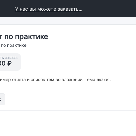
У нас вы можете заказать...
т по практике
 по практике
ь заказа:
00 ₽
имер отчета и список тем во вложении. Тема любая.
x