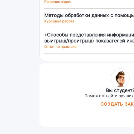
Решение задач
Методы обработки данных с помощью 
Курсовая работа
«Способы представления информации
выигрыш/проигрыш) показателей инв
Ганта график учебного процесса из 
Отчет по практике
Вы студент
Поможем найти лучших
СОЗДАТЬ ЗАК