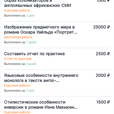
Образ колонизаторов в
1500 ₽
англоязычных африканских СМИ
Курсовая работа
Выполнено за:
2 дня
Изображение предметного мира в
25000 ₽
романе Оскара Уайльда «Портрет
Дориана Грея»: сравнительный
Дипломная работа
анализ оригинала и перевода
Выполнено за:
7 дней
Составить отчет по практике
2500 ₽
Отчет по практике
Выполнено за:
5 дней
Языковые особенности внутреннего
2000 ₽
монолога в тексте англо-
американской художественной
Курсовая работа
прозы (на примере любой
Выполнено за:
2 дня
английской книги на ваш выбор)
Стилистические особенности
1500 ₽
инверсии в романе Иэна Макьюэна
«Искупление»
Курсовая работа