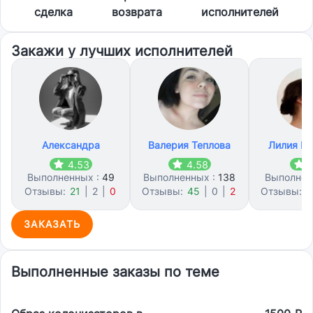
сделка
возврата
исполнителей
Закажи у лучших исполнителей
Александра
Валерия Теплова
Лилия М
4.53
4.58
4
Выполненных :
49
Выполненных :
138
Выполнен
Отзывы:
21
|
2
|
0
Отзывы:
45
|
0
|
2
Отзывы:
2
ЗАКАЗАТЬ
Выполненные заказы по теме