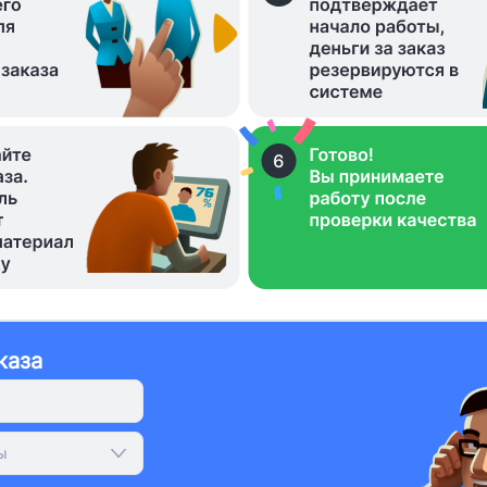
каза
ы