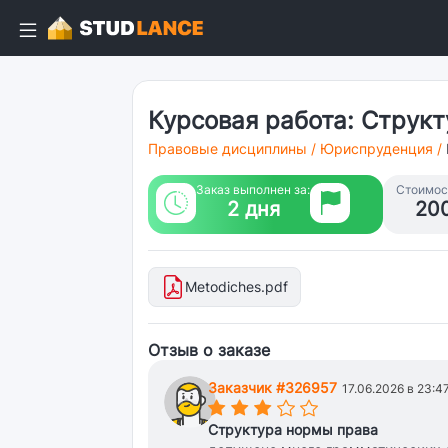
Курсовая работа: Струк
Правовые дисциплины
/
Юриспруденция
/
Заказ выполнен за:
Стоимост
2 дня
20
Metodiches.pdf
Отзыв о заказе
Заказчик #326957
17.06.2026 в 23:4
(*)
(*)
(*)
(
(
)
)
Структура нормы права