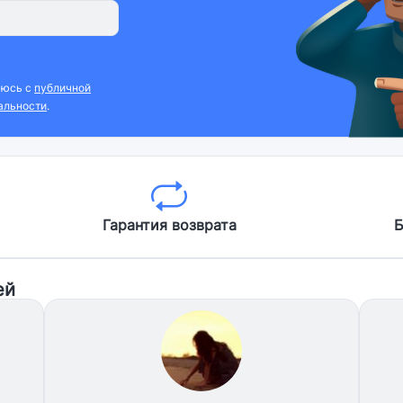
аюсь с
публичной
альности
.
Гарантия возврата
Б
ей