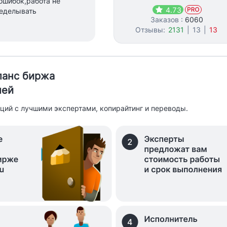
ошибок,работа не
4.73
ределывать
Заказов :
6060
Отзывы:
2131
|
13
|
13
иланс биржа
лей
ций с лучшими экспертами, копирайтинг и переводы.