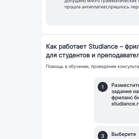
допущено много грамматических 
прошла антиплагиат,пришлось пе
Как работает Studlance – фр
для студентов и преподавате
Помощь в обучении, проведение консульта