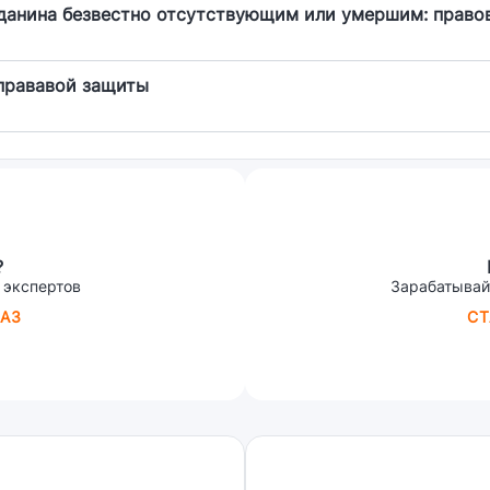
данина безвестно отсутствующим или умершим: право
прававой защиты
?
 экспертов
Зарабатывай
АЗ
СТ