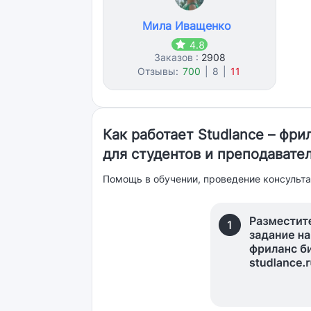
Мила Иващенко
4.8
Заказов :
2908
Отзывы:
700
|
8
|
11
Как работает Studlance – фр
для студентов и преподавате
Помощь в обучении, проведение консульта