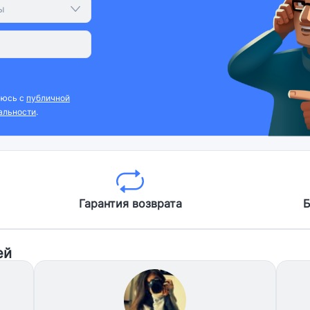
ы
аюсь с
публичной
альности
.
Гарантия возврата
Б
ей