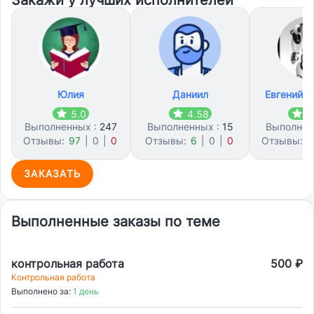
Закажи у лучших исполнителей
Юлия
Даниил
Евгений 
5.0
4.58
4
Выполненных :
247
Выполненных :
15
Выполнен
Отзывы:
97
|
0
|
0
Отзывы:
6
|
0
|
0
Отзывы:
2
ЗАКАЗАТЬ
Выполненные заказы по теме
контрольная работа
500 ₽
Контрольная работа
Выполнено за:
1 день