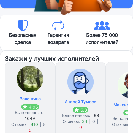
Безопасная
Гарантия
Более 75 000
сделка
возврата
исполнителей
Закажи у лучших исполнителей
Валентина
Андрей Тумаев
Максим 
4.95
5.0
Выполненных :
5
Выполненных :
89
1649
Выполнен
Отзывы:
34
|
0
|
Отзывы:
810
|
8
|
Отзывы:
0
0