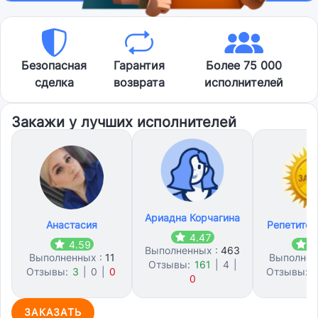
Безопасная
Гарантия
Более 75 000
сделка
возврата
исполнителей
Закажи у лучших исполнителей
Ариадна Корчагина
Анастасия
Репетитор
4.47
4.59
4
Выполненных :
463
Выполненных :
11
Выполнен
Отзывы:
161
|
4
|
Отзывы:
3
|
0
|
0
Отзывы:
1
0
ЗАКАЗАТЬ