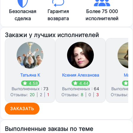
Безопасная
Гарантия
Более 75 000
сделка
возврата
исполнителей
Закажи у лучших исполнителей
Татьяна К
Ксения Алеханова
Мад
4.58
4.44
4
Выполненных :
73
Выполненных :
64
Выполнен
Отзывы:
20
|
2
|
1
Отзывы:
8
|
0
|
3
Отзывы:
4
ЗАКАЗАТЬ
Выполненные заказы по теме