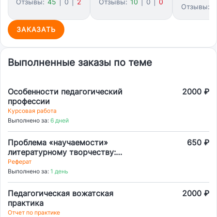
Отзывы:
45
|
0
|
2
Отзывы:
10
|
0
|
0
Отзывы:
1
ЗАКАЗАТЬ
Выполненные заказы по теме
Особенности педагогический
2000 ₽
профессии
Курсовая работа
Выполнено за:
6 дней
Проблема «научаемости»
650 ₽
литературному творчеству:
диалектика таланта, ремесла и
Реферат
школы. Теоретическая рамка:
Выполнено за:
1 день
концепции «ремесла» (В.
Шкловский, Ю. Тынянов) и
Педагогическая вожатская
2000 ₽
«духовного делания». Можно ли
практика
алгоритмизировать вдохновение?
Отчет по практике