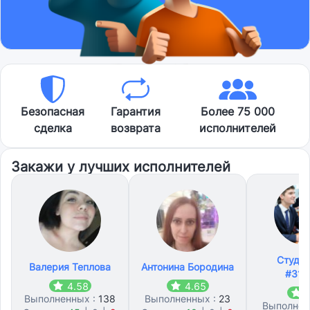
Безопасная
Гарантия
Более 75 000
сделка
возврата
исполнителей
Закажи у лучших исполнителей
Студл
Валерия Теплова
Антонина Бородина
#312
4.58
4.65
4
Выполненных :
138
Выполненных :
23
Выполнен