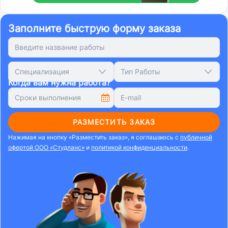
Заполните быструю форму заказа
Специализация
Тип Работы
Когда вам нужна работа?
РАЗМЕСТИТЬ ЗАКАЗ
Нажимая на кнопку «Разместить заказ», я соглашаюсь с
публичной
офертой ООО «Студланс»
и
политикой конфиденциальности
.