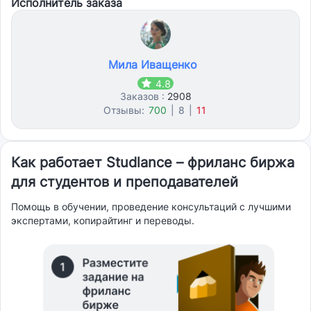
Исполнитель заказа
для 9 класса с учетом исторических мест Московской
области (по ярославскому шоссе)). План и введение к
магистерской нужно (оригинальность хотя бы процентов
30 нужно)
Мила Иващенко
4.8
Заказов :
2908
Отзывы:
700
|
8
|
11
Как работает Studlance – фриланс биржа
для студентов и преподавателей
Помощь в обучении, проведение консультаций с лучшими
экспертами, копирайтинг и переводы.