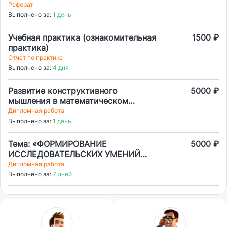
диалектика таланта, ремесла и
Реферат
школы. Теоретическая рамка:
Выполнено за:
1 день
концепции «ремесла» (В.
Шкловский, Ю. Тынянов) и
Учебная практика (ознакомительная
1500 ₽
«духовного делания». Можно ли
практика)
алгоритмизировать вдохновение?
Отчет по практике
Выполнено за:
4 дня
Развитие конструктивного
5000 ₽
мышления в математическом
образовании старших
Дипломная работа
дошкольников
Выполнено за:
1 день
Тема: «ФОРМИРОВАНИЕ
5000 ₽
ИССЛЕДОВАТЕЛЬСКИХ УМЕНИЙ
МЛАДШИХ ШКОЛЬНИКОВ»
Дипломная работа
Выполнено за:
7 дней