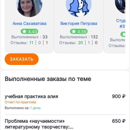
Студл
Анна Сахаватова
Виктория Петрова
#312
4.43
4.56
4
Выполненных :
33
Выполненных :
132
Выполнен
Отзывы:
11
|
0
|
1
Отзывы:
20
|
1
|
0
Отзывы:
1
ЗАКАЗАТЬ
Выполненные заказы по теме
учебная практика алия
900 ₽
Отчет по практике
Выполнено за:
1 день
Проблема «научаемости»
650 ₽
литературному творчеству: