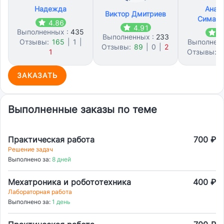
Надежда
Анат
Виктор Дмитриев
Симано
4.86
4.91
Выполненных :
435
4
Выполненных :
233
Отзывы:
165
|
1
|
Выполнен
Отзывы:
89
|
0
|
2
1
Отзывы:
7
ЗАКАЗАТЬ
Выполненные заказы по теме
Практическая работа
700 ₽
Решение задач
Выполнено за:
8 дней
Мехатроника и робототехника
400 ₽
Лабораторная работа
Выполнено за:
1 день