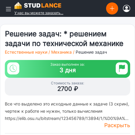
У нас вы можете заказать...
Решение задач: * решением
задачи по технической механике
Естественные науки
/
Механика
/
Решение задач
Заказ выполнен за:
3 дня
Стоимость заказа:
2700 ₽
Все что выделено это исходные данные к задаче (3 скрин),
чертеж к работе не нужен, только вычисления
https://elib.osu.ru/bitstream/123456789/13894/1/%
Раскрыть
ysclid=mr0apx4423595481778 Страница 14, вариант 10 на
скриншотах все что выделено, это исходные данные для